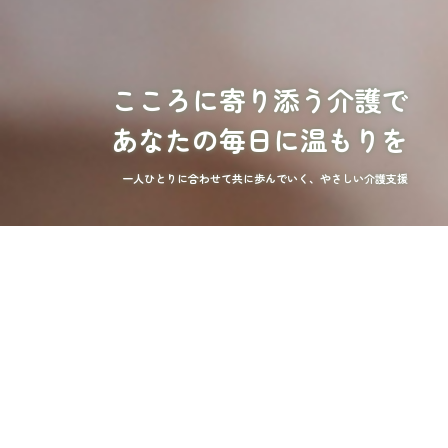
こころに寄り添う介護で
あなたの毎日に温もりを
一人ひとりに合わせて共に歩んでいく、やさしい介護支援
ごあいさつ
ご利用の流れ
greeting
flow
管理者からのご挨拶
居宅介護支援サービスをご利用する際の流れ
について
詳しくはこちら
詳しくはこちら
利用料金について
ケアマネージャーについて
Fee
About care manager