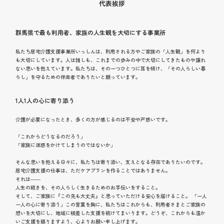
代表挨拶
群馬県で最も利用者、家族の人生観を大切にする事業所
私たち居宅介護支援事業所いっしんは、利用される方やご家族の「人生観」を何より
も大切にしています。人は誰しも、これまでの歩みの中で大切にしてきたものや譲れ
ない思いを抱えています。私たちは、その一つひとつに耳を傾け、「その人らしい暮
らし」を守るための伴走者でありたいと願っています。
1人1人の心に寄り添う
介護が必要になったとき、多くの方が感じるのは不安や戸惑いです。
「これからどうなるのだろう」
「家族に迷惑をかけてしまうのではないか」
そんな思いを抱える日々に、私たちは寄り添い、支えとなる存在でありたいのです。
居宅介護支援の仕事は、ただケアプランを作ることではありません。
それは――
人生の続きを、その人らしく生きるためのお手伝いをすること。
そして、ご家族に『この先も大丈夫』と思っていただける安心を届けること。 「一人
一人の心に寄り添う」この言葉を胸に、私たちはこれからも、利用者さまとご家族の
想いを大切にし、地域に根差した支援を続けてまいります。どうぞ、これからも温か
いご支援を賜りますよう、心よりお願い申し上げます。